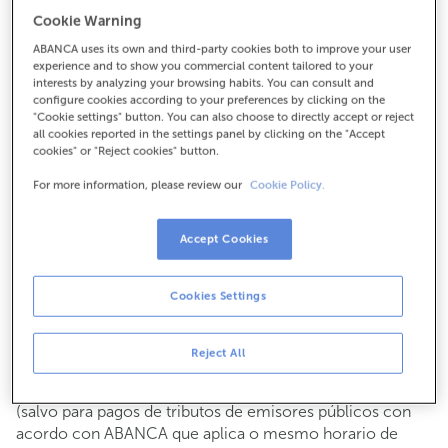
Para todo o demais:
Cookie Warning
988517117
ABANCA uses its own and third-party cookies both to improve your user
experience and to show you commercial content tailored to your
interests by analyzing your browsing habits. You can consult and
configure cookies according to your preferences by clicking on the
Como chegar
"Cookie settings" button. You can also choose to directly accept or reject
all cookies reported in the settings panel by clicking on the "Accept
cookies" or "Reject cookies" button.
For more information, please review our
Cookie Policy.
Consulta todos os horarios
Xestións comerciais
De luns a venres de
8:15 a 14:00.
Accept Cookies
Podes pedir
cita previa
e atenderémoste o día e hora que
escollas
Cookies Settings
Operacións con efectivo
Clientes: de luns a venres de 8:15 a 11:00
Reject All
Se non eres cliente, o horario de caixa será os
martes e
de cada mes de 08:15 a 11:00
xoves do 6 ao 24
(salvo para pagos de tributos de emisores públicos con
acordo con ABANCA que aplica o mesmo horario de