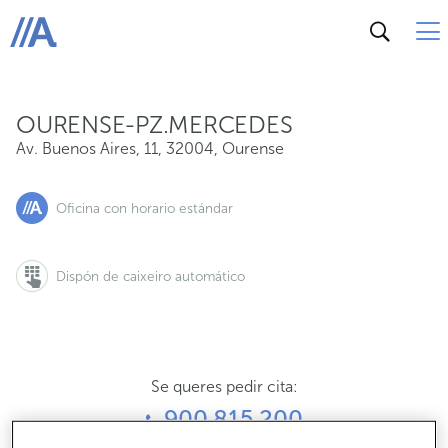
Av. Buenos Aires, 11, 32004, Ourense
ABANCA
OURENSE-PZ.MERCEDES
Av. Buenos Aires, 11
,
32004
,
Ourense
Oficina con horario estándar
Dispón de caixeiro automático
Se queres pedir cita:
900 815 200