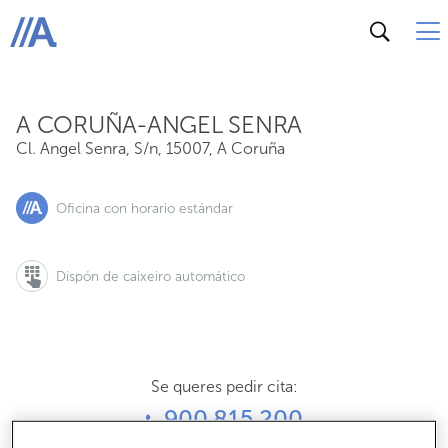
Cl. Angel Senra, S/n, 15007, A Coruña
ABANCA
A CORUÑA-ANGEL SENRA
Cl. Angel Senra, S/n
,
15007
,
A Coruña
Oficina con horario estándar
Dispón de caixeiro automático
Se queres pedir cita:
900 815 200