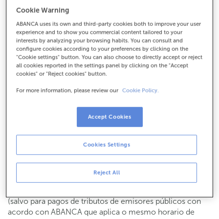
Para todo o demais:
Cookie Warning
981187009
ABANCA uses its own and third-party cookies both to improve your user
experience and to show you commercial content tailored to your
interests by analyzing your browsing habits. You can consult and
configure cookies according to your preferences by clicking on the
Como chegar
"Cookie settings" button. You can also choose to directly accept or reject
all cookies reported in the settings panel by clicking on the "Accept
cookies" or "Reject cookies" button.
For more information, please review our
Cookie Policy.
Consulta todos os horarios
Xestións comerciais
De luns a venres de
8:15 a 14:00.
Accept Cookies
Podes pedir
cita previa
e atenderémoste o día e hora que
escollas
Cookies Settings
Operacións con efectivo
Clientes: de luns a venres de 8:15 a 11:00
Reject All
Se non eres cliente, o horario de caixa será os
martes e
de cada mes de 08:15 a 11:00
xoves do 6 ao 24
(salvo para pagos de tributos de emisores públicos con
acordo con ABANCA que aplica o mesmo horario de