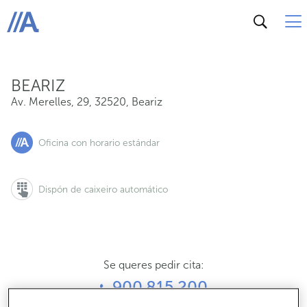
Av. Merelles, 29, 32520, Beariz
ABANCA
BEARIZ
Av. Merelles, 29
,
32520
,
Beariz
Oficina con horario estándar
Dispón de caixeiro automático
Se queres pedir cita:
900 815 200