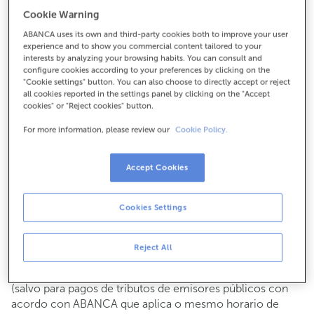
Para todo o demais:
Cookie Warning
988284031
ABANCA uses its own and third-party cookies both to improve your user
experience and to show you commercial content tailored to your
interests by analyzing your browsing habits. You can consult and
configure cookies according to your preferences by clicking on the
Como chegar
"Cookie settings" button. You can also choose to directly accept or reject
all cookies reported in the settings panel by clicking on the "Accept
cookies" or "Reject cookies" button.
For more information, please review our
Cookie Policy.
Consulta todos os horarios
Xestións comerciais
De luns a venres de
8:15 a 14:00.
Accept Cookies
Podes pedir
cita previa
e atenderémoste o día e hora que
escollas
Cookies Settings
Operacións con efectivo
Clientes: de luns a venres de 8:15 a 11:00
Reject All
Se non eres cliente, o horario de caixa será os
martes e
de cada mes de 08:15 a 11:00
xoves do 6 ao 24
(salvo para pagos de tributos de emisores públicos con
acordo con ABANCA que aplica o mesmo horario de