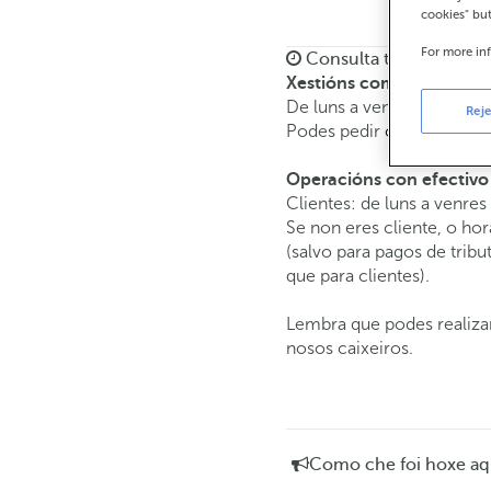
cookies" bu
For more in
Consulta todos os hora
Xestións comerciais
De luns a venres de
8:15 
Reje
Podes pedir
cita previa
e a
Operacións con efectivo
Clientes: de luns a venres
Se non eres cliente, o hor
(salvo para pagos de tri
que para clientes).
Lembra que podes realizar
nosos caixeiros.
Como che foi hoxe aq