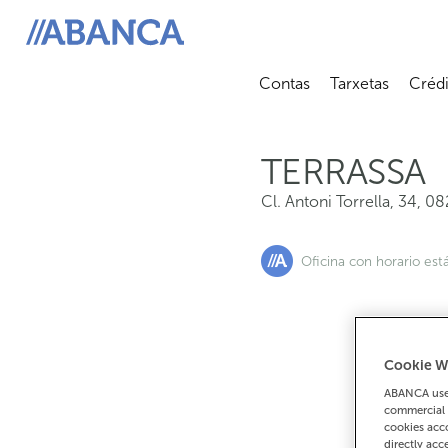
Cl. Antoni Torrella, 34, 08224, Terrassa
ABANCA
Contas
Tarxetas
Crédi
Abrir submenú
Abrir 
TERRASSA
Cl. Antoni Torrella, 34
,
08
Oficina con horario est
Cookie W
Se
ABANCA uses
9
commercial 
cookies acco
directly acc