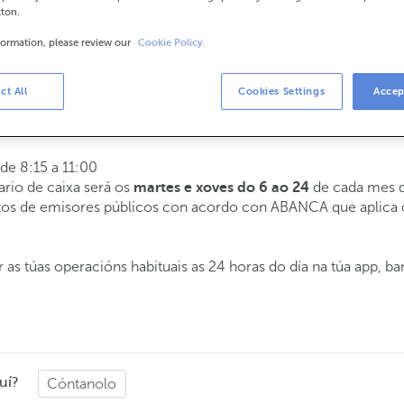
tton.
formation, please review our
Cookie Policy.
rios
a 14:00.
ct All
Cookies Settings
Accep
tenderémoste o día e hora que escollas
 de 8:15 a 11:00
ario de caixa será os
de cada mes d
martes e xoves do 6 ao 24
butos de emisores públicos con acordo con ABANCA que aplica
 as túas operacións habituais as 24 horas do día na túa app, b
uí?
Cóntanolo