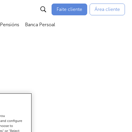
Faite cliente
Área cliente
 Pensións
Banca Persoal
menú
Abrir submenú
Abrir submenú
 you
ar
t and configure
choose to
es" or "Reject