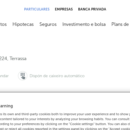
PARTICULARES
EMPRESAS
BANCA PRIVADA
tos
Hipotecas
Seguros
Investimento e bolsa
Plans de
submenú
Abrir submenú
Abrir submenú
Abrir submenú
Abrir sub
224
,
Terrassa
ándar
Dispón de caixeiro automático
arning
 queres pedir cita:
Para todo o demais:
 its own and third-party cookies both to improve your user experience and to show
00 815 200
937338014
Como cheg
content tailored to your interests by analyzing your browsing habits. You can consul
rding to your preferences by clicking on the "Cookie settings" button. You can also 
ept or reject all cookies reported in the settings panel by clicking on the "Accept cooki