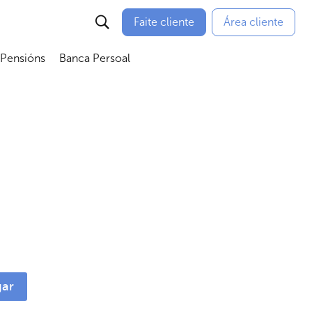
Faite cliente
Área cliente
 Pensións
Banca Persoal
menú
Abrir submenú
Abrir submenú
ar