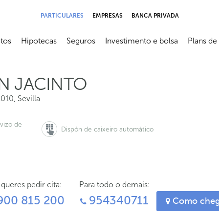
PARTICULARES
EMPRESAS
BANCA PRIVADA
tos
Hipotecas
Seguros
Investimento e bolsa
Plans de
submenú
Abrir submenú
Abrir submenú
Abrir submenú
Abrir sub
AN JACINTO
1010
,
Sevilla
rvizo de
Dispón de caixeiro automático
 queres pedir cita:
Para todo o demais:
900 815 200
954340711
Como cheg