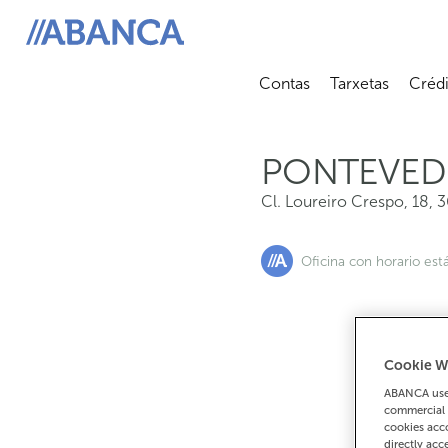
Cl. Loureiro Crespo, 18, 36004, Pontevedra
ABANCA
Contas
Tarxetas
Crédi
Abrir submenú
Abrir 
PONTEVED
Cl. Loureiro Crespo, 18
,
3
Oficina con horario est
Cookie W
Se 
ABANCA uses
9
commercial 
cookies acco
directly acc