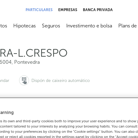
PARTICULARES
EMPRESAS
BANCA PRIVADA
tos
Hipotecas
Seguros
Investimento e bolsa
Plans de
submenú
Abrir submenú
Abrir submenú
Abrir submenú
Abrir sub
RA-L.CRESPO
6004
,
Pontevedra
ándar
Dispón de caixeiro automático
arning
queres pedir cita:
Para todo o demais:
 its own and third-party cookies both to improve your user experience and to show
00 815 200
986866158
Como che
content tailored to your interests by analyzing your browsing habits. You can consul
rding to your preferences by clicking on the "Cookie settings" button. You can also 
ept or reject all cookies reported in the settings panel by clicking on the "Accept cooki