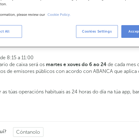
tton.
formation, please review our
Cookie Policy.
rios
a 14:00.
ct All
Cookies Settings
Accep
tenderémoste o día e hora que escollas
 de 8:15 a 11:00
ario de caixa será os
de cada mes d
martes e xoves do 6 ao 24
butos de emisores públicos con acordo con ABANCA que aplica
 as túas operacións habituais as 24 horas do día na túa app, b
uí?
Cóntanolo