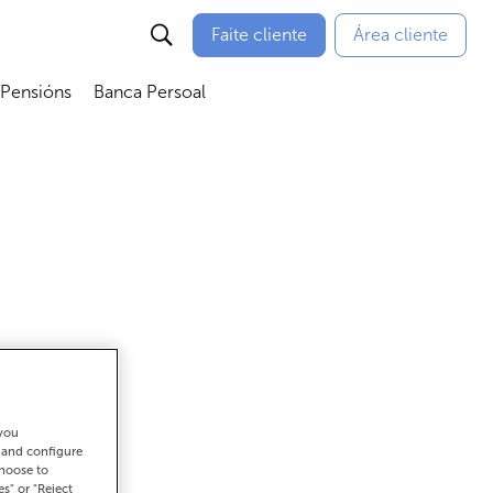
Faite cliente
Área cliente
 Pensións
Banca Persoal
menú
Abrir submenú
Abrir submenú
 you
gar
t and configure
choose to
es" or "Reject