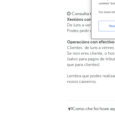
cookies" bu
For more in
Consulta todos os hora
Xestións comerciais
De luns a venres de
8:15 
Reje
Podes pedir
cita previa
e a
Operacións con efectivo
Clientes: de luns a venres
Se non eres cliente, o hor
(salvo para pagos de tri
que para clientes).
Lembra que podes realizar
nosos caixeiros.
Como che foi hoxe aq