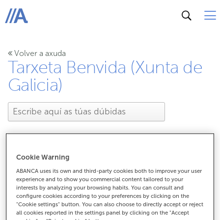
ABANCA
Volver a axuda
Tarxeta Benvida (Xunta de
Galicia)
Cookie Warning
A quen debo notificar o
ABANCA uses its own and third-party cookies both to improve your user
experience and to show you commercial content tailored to your
roubo ou perda da
interests by analyzing your browsing habits. You can consult and
configure cookies according to your preferences by clicking on the
"Cookie settings" button. You can also choose to directly accept or reject
tarxeta Benvida?
all cookies reported in the settings panel by clicking on the "Accept