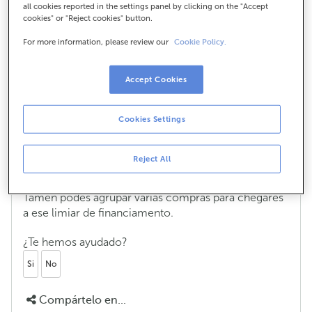
all cookies reported in the settings panel by clicking on the "Accept
cookies" or "Reject cookies" button.
For more information, please review our
Cookie Policy.
Cal é o importe mínimo para aprazar
unha compra coa miña tarxeta de
crédito?
Accept Cookies
Para que poidas aprazar unha compra directamente,
Cookies Settings
ao instante, coa túa tarxeta de crédito ABANCA, o
importe do que compras ten que ser cando menos
de 75 €. Lembra tamén que as cotas que pagues
Reject All
terán que ser, como mínimo, de 25 € cada unha.
Tamén podes agrupar varias compras para chegares
a ese limiar de financiamento.
¿Te hemos ayudado?
Si
No
Compártelo en...