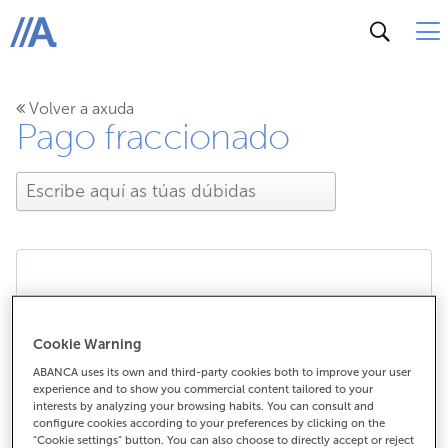
ABANCA
Volver a axuda
Pago fraccionado
Cal é o importe mínimo
para aprazar unha
Cookie Warning
ABANCA uses its own and third-party cookies both to improve your user
compra coa miña tarxeta
experience and to show you commercial content tailored to your
interests by analyzing your browsing habits. You can consult and
configure cookies according to your preferences by clicking on the
de crédito?
"Cookie settings" button. You can also choose to directly accept or reject