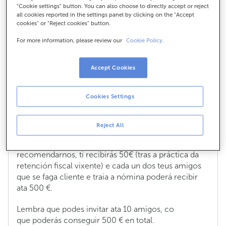
"Cookie settings" button. You can also choose to directly accept or reject
Online Clara nómina sen
all cookies reported in the settings panel by clicking on the "Accept
cookies" or "Reject cookies" button.
comisións?
For more information, please review our
Cookie Policy.
Accept Cookies
Cando vou recibir os incentivos por
cada amigo que invite e contrate a súa
Cookies Settings
Conta Online Clara nómina sen
comisións?
Reject All
Recibirás o incentivo despois de que o teu amigo
faga o primeiro ingreso da nómina ou pensión. Por
recomendarnos, ti recibirás 50€ (tras a práctica da
retención fiscal vixente) e cada un dos teus amigos
que se faga cliente e traia a nómina poderá recibir
ata 500 €.
Lembra que podes invitar ata 10 amigos, co
que poderás conseguir 500 € en total.