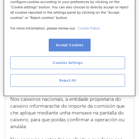
configure cookies according to your preferences by clicking on the
Canto me custa unha VISA Ouro?
"Cookie settings" button. You can also choose to directly accept or reject
all cookies reported in the settings panel by clicking on the "Accept
cookies" or "Reject cookies" button.
A túa
VISA Ouro
ten un custo anual de 75 € por
tarxeta titular e 40 € por tarxeta de beneficiario.
For more information, please review our
Cookie Policy.
Cando retires diñeiro coa VISA Ouro, tanto en
caixeiros como en oficinas, cobraráseche unha
Accept Cookies
comisión con disposición a crédito do 4% do
importe retirado, cun mínimo de 4 €. Ao realizares
Cookies Settings
as retiradas de efectivo noutras entidades, nacionais
e internacionais, cobraranche ademais a comisión
por disposición de efectivo que che aplique a
Reject All
entidade propietaria do caixeiro.
Nos caixeiros nacionais, a entidade propietaria do
caixeiro informarache do importe da comisión que
che aplique mediante unha mensaxe na pantalla do
caixeiro, para que poidas confirmar a operación ou
anulala.