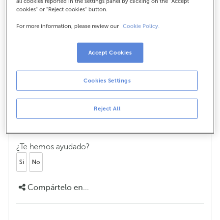
all cookies reported in the settings panel by clicking on the "Accept
cookies" or "Reject cookies" button.
Como funciona a retirada de efectivo
nestes puntos?
For more information, please review our
Cookie Policy.
É moi sinxelo:
Accept Cookies
Localiza o establecemento.
Cookies Settings
Indica o importe ao dependente.
Achega a túa tarxeta ao TPV (contactless).
Reject All
Recibe o teu efectivo ao instante.
¿Te hemos ayudado?
Si
No
Compártelo en...