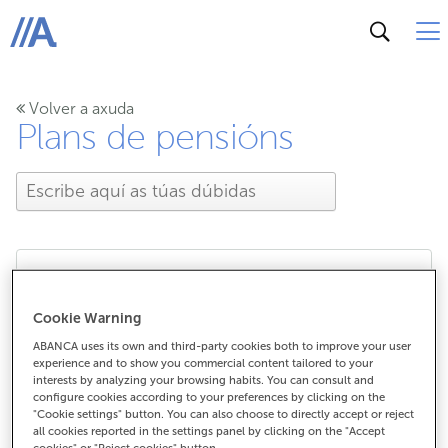
ABANCA
Volver a axuda
Plans de pensións
Como podo acceder a
Cookie Warning
MiPlan?
ABANCA uses its own and third-party cookies both to improve your user
experience and to show you commercial content tailored to your
interests by analyzing your browsing habits. You can consult and
configure cookies according to your preferences by clicking on the
"Cookie settings" button. You can also choose to directly accept or reject
all cookies reported in the settings panel by clicking on the "Accept
Como podo acceder a MiPlan?
cookies" or "Reject cookies" button.