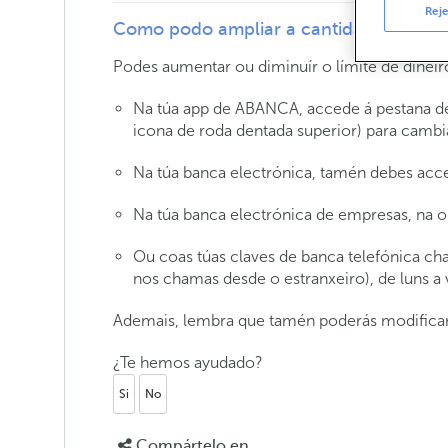
Reje
Como podo ampliar a cantidade de diñe
Podes aumentar ou diminuír o límite de diñeir
Na túa app de ABANCA, accede á pestana de '
icona de roda dentada superior) para cambia
Na túa banca electrónica, tamén debes acced
Na túa banca electrónica de empresas, na o
Ou coas túas claves de banca telefónica 
nos chamas desde o estranxeiro), de luns a 
Ademais, lembra que tamén poderás modificar 
¿Te hemos ayudado?
Si
No
Compártelo en...