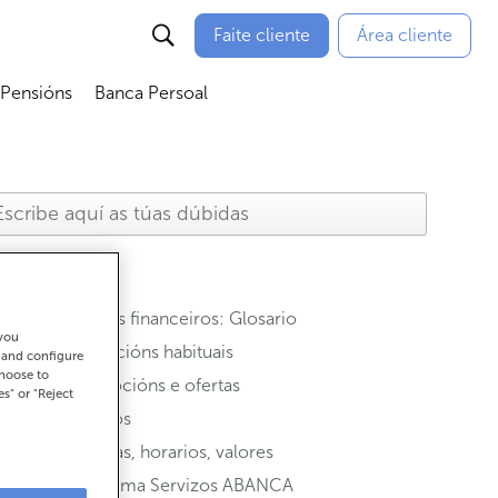
Faite cliente
Área cliente
 Pensións
Banca Persoal
menú
Abrir submenú
Abrir submenú
Termos financeiros: Glosario
 you
Operacións habituais
t and configure
choose to
Promocións e ofertas
es" or "Reject
Seguros
Oficinas, horarios, valores
Programa Servizos ABANCA