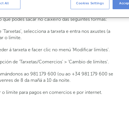
ct All
Cookies Settings
Accep
iro que podo sacar do caixeiro?
o que podes sacar no caixeiro das seguintes formas:
Tarxetas', selecciona a tarxeta e entra nos axustes (a
r o límite.
er á tarxeta e facer clic no menú 'Modificar límites'.
pción de 'Tarxetas/Comercios' > 'Cambio de límites'.
chamándonos ao 981 179 600 (ou ao +34 981 179 600 se
venres de 8 da mañá a 10 da noite.
o límite para pagos en comercios e por internet.