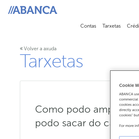
ABANCA
Contas
Tarxetas
Crédi
Abrir submenú
Abrir 
Volver a axuda
Tarxetas
Cookie W
ABANCA uses
commercial 
cookies acco
Como podo ampliar a c
directly acc
cookies" bu
podo sacar do caixeiro
For more in