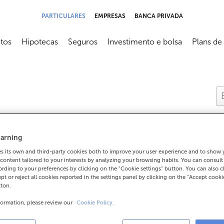
PARTICULARES
EMPRESAS
BANCA PRIVADA
tos
Hipotecas
Seguros
Investimento e bolsa
Plans de
submenú
Abrir submenú
Abrir submenú
Abrir submenú
Abrir sub
arning
 its own and third-party cookies both to improve your user experience and to show
content tailored to your interests by analyzing your browsing habits. You can consul
rding to your preferences by clicking on the "Cookie settings" button. You can also 
antidade de diñeiro que
ept or reject all cookies reported in the settings panel by clicking on the "Accept cooki
tton.
?
formation, please review our
Cookie Policy.