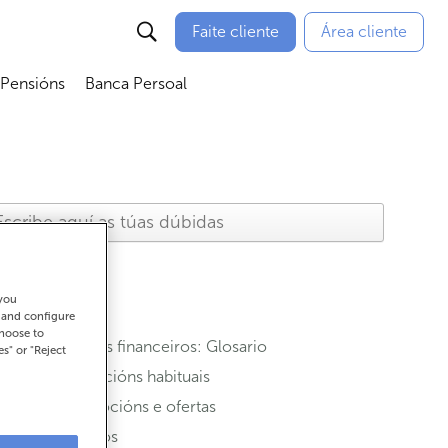
Faite cliente
Área cliente
 Pensións
Banca Persoal
menú
Abrir submenú
Abrir submenú
 you
t and configure
choose to
Termos financeiros: Glosario
es" or "Reject
Operacións habituais
Promocións e ofertas
Seguros