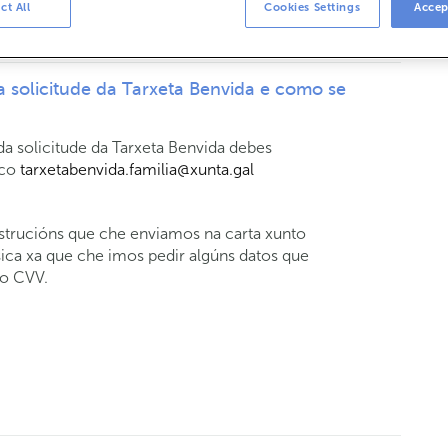
Benvida e como se activa?
ct All
Cookies Settings
Accep
 solicitude da Tarxeta Benvida e como se
da solicitude da Tarxeta Benvida debes
ico
tarxetabenvida.familia@xunta.gal
instrucións que che enviamos na carta xunto
ísica xa que che imos pedir algúns datos que
 o CVV.