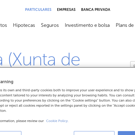
PARTICULARES
EMPRESAS
BANCA PRIVADA
tos
Hipotecas
Seguros
Investimento e bolsa
Plans de
submenú
Abrir submenú
Abrir submenú
Abrir submenú
Abrir sub
a (Xunta de
arning
 its own and third-party cookies both to improve your user experience and to show
content tailored to your interests by analyzing your browsing habits. You can consul
rding to your preferences by clicking on the "Cookie settings" button. You can also 
ept or reject all cookies reported in the settings panel by clicking on the "Accept cooki
tton.
situación da miña
formation, please review our
Cookie Policy.