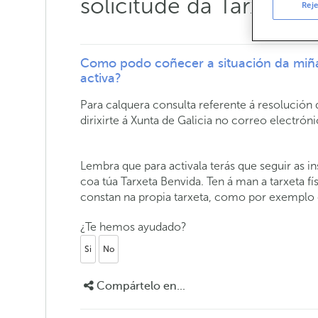
solicitude da Tarxeta 
Reje
Como podo coñecer a situación da miña
activa?
Para calquera consulta referente á resolución 
dirixirte á Xunta de Galicia no correo electrón
Lembra que para activala terás que seguir as 
coa túa Tarxeta Benvida. Ten á man a tarxeta f
constan na propia tarxeta, como por exemplo
¿Te hemos ayudado?
Si
No
Compártelo en...