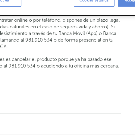
ct All
Cookies Settings
Accep
duto contratado online?
tratar online o por teléfono, dispones de un plazo legal
días naturales en el caso de seguros vida y ahorro). Si
 desistimiento a través de tu Banca Móvil (App) o Banca
 llamando al 981 910 534 o de forma presencial en tu
NCA.
eres es cancelar el producto porque ya ha pasado ese
o al 981 910 534 o acudiendo a tu oficina más cercana.