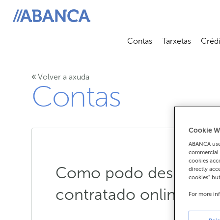
ABANCA
Contas
Tarxetas
Crédi
Abrir submenú
Abrir 
Volver a axuda
Contas
Cookie W
ABANCA uses
commercial 
cookies acco
Como podo desistir ou
directly acc
cookies" bu
contratado online?
For more in