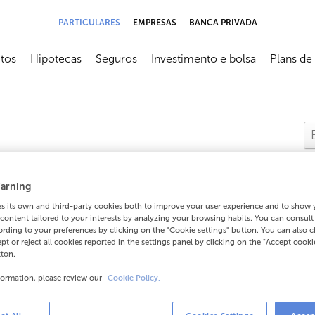
PARTICULARES
EMPRESAS
BANCA PRIVADA
tos
Hipotecas
Seguros
Investimento e bolsa
Plans de
submenú
Abrir submenú
Abrir submenú
Abrir submenú
Abrir sub
arning
 its own and third-party cookies both to improve your user experience and to show
content tailored to your interests by analyzing your browsing habits. You can consul
rding to your preferences by clicking on the "Cookie settings" button. You can also 
 cancelar un produto
ept or reject all cookies reported in the settings panel by clicking on the "Accept cooki
tton.
formation, please review our
Cookie Policy.