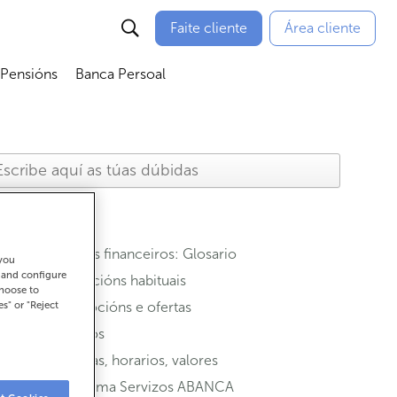
Faite cliente
Área cliente
 Pensións
Banca Persoal
menú
Abrir submenú
Abrir submenú
Termos financeiros: Glosario
 you
t and configure
Operacións habituais
choose to
es" or "Reject
Promocións e ofertas
Seguros
Oficinas, horarios, valores
Programa Servizos ABANCA