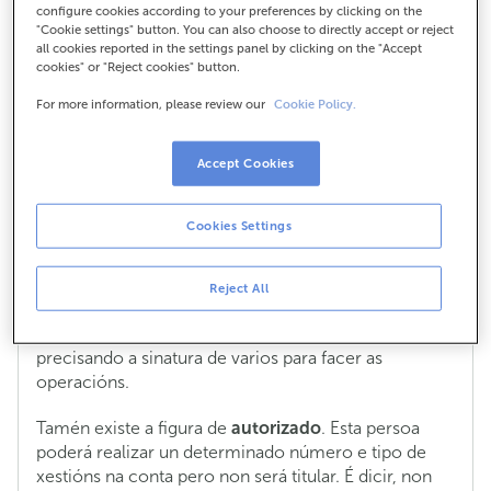
configure cookies according to your preferences by clicking on the
"Cookie settings" button. You can also choose to directly accept or reject
Como podo incluír titulares ou
all cookies reported in the settings panel by clicking on the "Accept
autorizados nunha conta?
cookies" or "Reject cookies" button.
Se necesitas incluír a unha ou varias persoas na túa
For more information, please review our
Cookie Policy.
conta,
teredes que acudir a unha oficina de
ABANCA
. Podes pedir cita previa.
Accept Cookies
Terás que ter en conta que, se decidides ser
cotitulares
, a todos os efectos, a conta é de todos e
Cookies Settings
computa como ben de cada un de vós.
Deberedes decidir que dispoñibilidade terá a conta.
Reject All
Pode ser
indistinta
, é dicir, que cada un poida operar
libremente. Ou pode ser
mancomunada
,
precisando a sinatura de varios para facer as
operacións.
Tamén existe a figura de
autorizado
. Esta persoa
poderá realizar un determinado número e tipo de
xestións na conta pero non será titular. É dicir, non