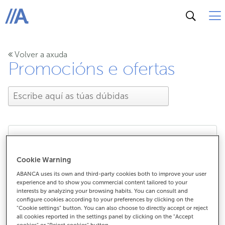
ABANCA
Volver a axuda
Promocións e ofertas
Como se conseguen os
Cookie Warning
puntos Netclub?
ABANCA uses its own and third-party cookies both to improve your user
experience and to show you commercial content tailored to your
interests by analyzing your browsing habits. You can consult and
configure cookies according to your preferences by clicking on the
"Cookie settings" button. You can also choose to directly accept or reject
all cookies reported in the settings panel by clicking on the "Accept
Como se conseguen os puntos
cookies" or "Reject cookies" button.