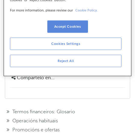
Netclub?
For more information, please review our
Cookie Policy.
É moi fácil. Se tes menos de 16 anos e unha conta
NetClub, cada 3 meses revisaremos o teu saldo
automaticamente. Por cada 50 € de saldo medio que
Accept Cookies
teñas na túa conta darémosche catro puntos
ABANCA NetClub.
Cookies Settings
¿Te hemos ayudado?
Reject All
Si
No
Compártelo en...
Termos financeiros: Glosario
Operacións habituais
Promocións e ofertas