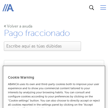
ABANCA
Volver a axuda
Pago fraccionado
Como sei que podo
Cookie Warning
aprazar unha compra?
ABANCA uses its own and third-party cookies both to improve your user
experience and to show you commercial content tailored to your
interests by analyzing your browsing habits. You can consult and
configure cookies according to your preferences by clicking on the
"Cookie settings" button. You can also choose to directly accept or reject
Como sei que podo aprazar unha
all cookies reported in the settings panel by clicking on the "Accept