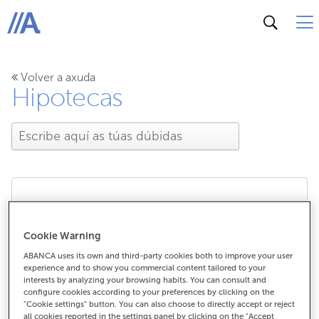
ABANCA
Volver a axuda
Hipotecas
É posible realizar
Cookie Warning
amortizacións anticipadas
ABANCA uses its own and third-party cookies both to improve your user
experience and to show you commercial content tailored to your
na Hipoteca Fixa Mari
interests by analyzing your browsing habits. You can consult and
configure cookies according to your preferences by clicking on the
"Cookie settings" button. You can also choose to directly accept or reject
Carmen de Abanca?
all cookies reported in the settings panel by clicking on the "Accept