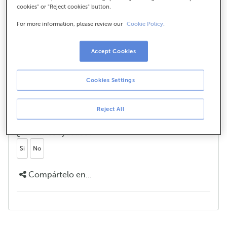
cookies" or "Reject cookies" button.
For more information, please review our
Cookie Policy.
É posible realizar amortizacións
anticipadas na Hipoteca Fixa Mari
Accept Cookies
Carmen de Abanca?
Si, tes a posibilidade de realizar amortizacións
Cookies Settings
anticipadas, sexan parciais ou totais, en calquera
momento da vida do préstamo. E ademais sen
Reject All
comisión por amortización anticipada.
¿Te hemos ayudado?
Si
No
Compártelo en...