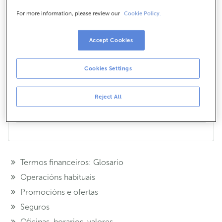
Si, o chat é completamente seguro xa que se aplican
For more information, please review our
Cookie Policy.
as correspondentes medidas de seguridade. Non
almacena información persoal dos usuarios e
Accept Cookies
garante a confidencialidade das túas consultas.
¿Te hemos ayudado?
Cookies Settings
Si
No
Reject All
Compártelo en...
Termos financeiros: Glosario
Operacións habituais
Promocións e ofertas
Seguros
Oficinas, horarios, valores