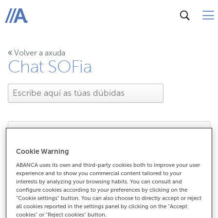
ABANCA
Volver a axuda
Chat SOFia
É seguro usar SOFia, o
Cookie Warning
ABANCA uses its own and third-party cookies both to improve your user
chat de IA?
experience and to show you commercial content tailored to your
interests by analyzing your browsing habits. You can consult and
configure cookies according to your preferences by clicking on the
"Cookie settings" button. You can also choose to directly accept or reject
all cookies reported in the settings panel by clicking on the "Accept
É seguro usar SOFia, o chat de IA?
cookies" or "Reject cookies" button.