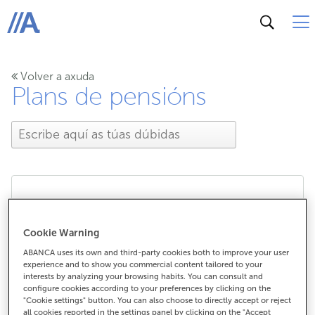
ABANCA
Volver a axuda
Plans de pensións
En que casos podo
Cookie Warning
cobrar o plan de
ABANCA uses its own and third-party cookies both to improve your user
experience and to show you commercial content tailored to your
pensións?
interests by analyzing your browsing habits. You can consult and
configure cookies according to your preferences by clicking on the
"Cookie settings" button. You can also choose to directly accept or reject
all cookies reported in the settings panel by clicking on the "Accept