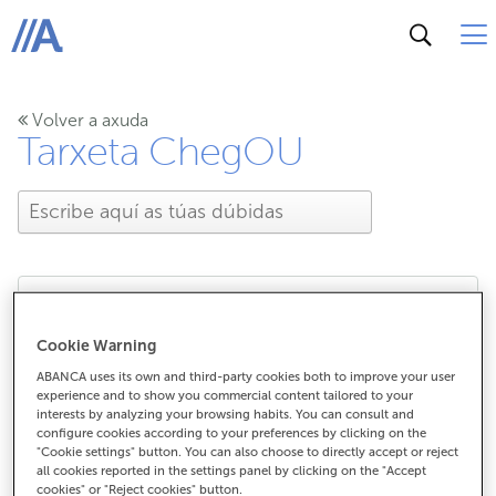
ABANCA
Volver a axuda
Tarxeta ChegOU
Onde podo utilizar a
Cookie Warning
ABANCA uses its own and third-party cookies both to improve your user
tarxeta ChegOU?
experience and to show you commercial content tailored to your
interests by analyzing your browsing habits. You can consult and
configure cookies according to your preferences by clicking on the
"Cookie settings" button. You can also choose to directly accept or reject
all cookies reported in the settings panel by clicking on the "Accept
Onde podo utilizar a tarxeta ChegOU?
cookies" or "Reject cookies" button.