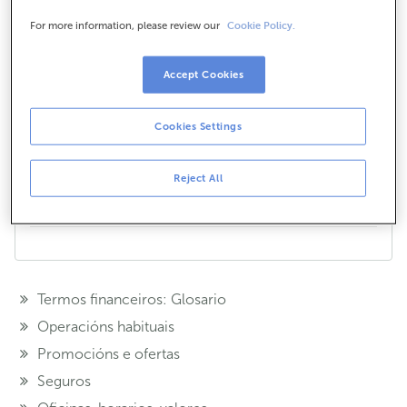
Esta tarxeta só se pode usar en farmacias e
For more information, please review our
Cookie Policy.
parafarmacias. Non podes operar con ela como
medio de retirada de efectivo en caixeiros
Accept Cookies
automáticos, oficinas bancarias nin en ningunha
outra rede de disposición de efectivo.
¿Te hemos ayudado?
Cookies Settings
Si
No
Reject All
Compártelo en...
Termos financeiros: Glosario
Operacións habituais
Promocións e ofertas
Seguros