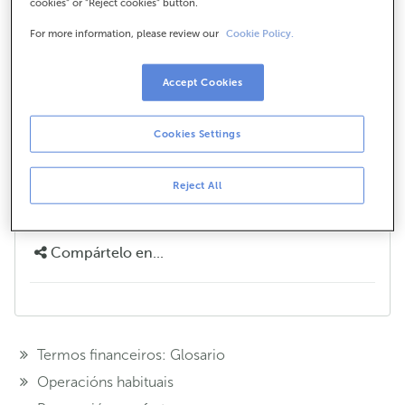
cookies" or "Reject cookies" button.
Que documentación necesito para
For more information, please review our
Cookie Policy.
contratar un Seguro Coche?
En realidade, moi pouca. Só che solicitamos o teu
Accept Cookies
DNI, o carné de conducir dos condutores (tanto do
tomador como do propietario), o permiso de
Cookies Settings
circulación do coche e a súa ficha técnica.
¿Te hemos ayudado?
Reject All
Si
No
Compártelo en...
Termos financeiros: Glosario
Operacións habituais