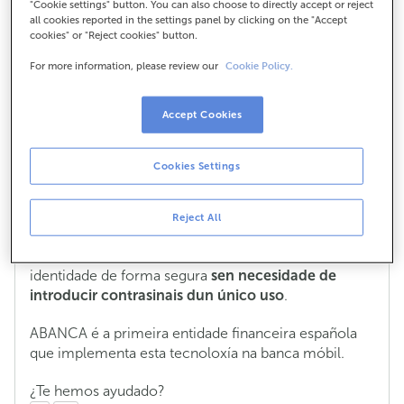
de identidade
que se basea na tecnoloxía Passkey.
"Cookie settings" button. You can also choose to directly accept or reject
all cookies reported in the settings panel by clicking on the "Accept
cookies" or "Reject cookies" button.
Este método de seguridade utiliza o
método de
bloqueo do teu dispositivo persoal
(a túa cara,
For more information, please review our
Cookie Policy.
impresión dixital ou PIN) para validar operacións
importantes en liña e protexer a túa información
Accept Cookies
privada. Ten en conta que os teus datos biométricos
se gardan no teu dispositivo e nunca se comparten
con ABANCA.
Cookies Settings
Passkey é un novo estándar de inicio de sesión
seguro creado pola FIDO Alliance e o Consorcio
Reject All
World Wide Web. Ademais, proporciona o maior
nivel de protección porque che permite confirmar a
identidade de forma segura
sen necesidade de
introducir contrasinais dun único uso
.
ABANCA é a primeira entidade financeira española
que implementa esta tecnoloxía na banca móbil.
¿Te hemos ayudado?