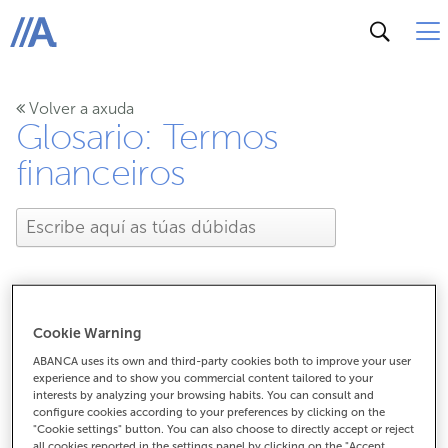
ABANCA
Volver a axuda
Glosario: Termos
financeiros
Cookie Warning
Que é o Euríbor?
ABANCA uses its own and third-party cookies both to improve your user
experience and to show you commercial content tailored to your
interests by analyzing your browsing habits. You can consult and
configure cookies according to your preferences by clicking on the
Que é o Euríbor?
"Cookie settings" button. You can also choose to directly accept or reject
all cookies reported in the settings panel by clicking on the "Accept