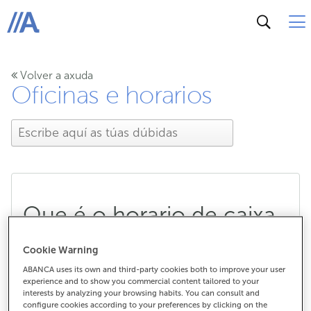
ABANCA
Volver a axuda
Oficinas e horarios
Que é o horario de caixa
nunha oficina?
Cookie Warning
ABANCA uses its own and third-party cookies both to improve your user
experience and to show you commercial content tailored to your
interests by analyzing your browsing habits. You can consult and
Que é o horario de caixa nunha
configure cookies according to your preferences by clicking on the