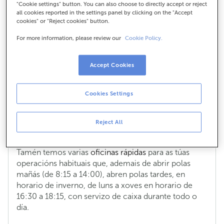
oficina?
"Cookie settings" button. You can also choose to directly accept or reject
all cookies reported in the settings panel by clicking on the "Accept
cookies" or "Reject cookies" button.
O horario de caixa é aquel no que se poden realizar
operacións que necesitan intercambio de efectivo
For more information, please review our
Cookie Policy.
ou de moeda estranxeira. No noso
buscador de
oficinas
podes atopar información actualizada e polo
Accept Cookies
miúdo sobre o horario de caixa.
Ten en conta que existen varios tipos de oficina, con
Cookies Settings
diferentes horarios e servizos, e que hai horarios
específicos para certas operacións, de tal forma que
poidamos darche a mellor atención cando o
Reject All
necesites.
Tamén temos varias
oficinas rápidas
para as túas
operacións habituais que, ademais de abrir polas
mañás (de 8:15 a 14:00), abren polas tardes, en
horario de inverno, de luns a xoves en horario de
16:30 a 18:15, con servizo de caixa durante todo o
día.