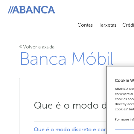
ABANCA
Contas
Tarxetas
Crédi
Abrir submenú
Abrir 
Volver a axuda
Banca Móbil
Cookie W
ABANCA uses
commercial 
cookies acco
Que é o modo discret
directly acc
cookies" bu
For more in
Que é o modo discreto e como funcion