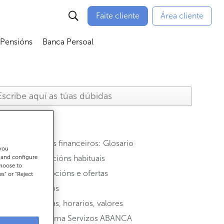
Faite cliente
Área cliente
 Pensións
Banca Persoal
menú
Abrir submenú
Abrir submenú
Termos financeiros: Glosario
 you
t and configure
Operacións habituais
choose to
Promocións e ofertas
es" or "Reject
Seguros
Oficinas, horarios, valores
Programa Servizos ABANCA