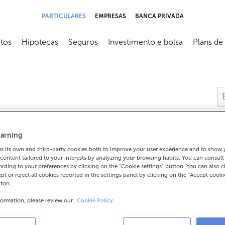
PARTICULARES
EMPRESAS
BANCA PRIVADA
tos
Hipotecas
Seguros
Investimento e bolsa
Plans de
submenú
Abrir submenú
Abrir submenú
Abrir submenú
Abrir sub
arning
 its own and third-party cookies both to improve your user experience and to show
content tailored to your interests by analyzing your browsing habits. You can consul
rding to your preferences by clicking on the "Cookie settings" button. You can also 
o e como funciona?
ept or reject all cookies reported in the settings panel by clicking on the "Accept cooki
tton.
formation, please review our
Cookie Policy.
a?