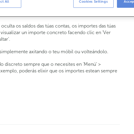
ct All
Cookies Settings
Accep
p de ABANCA que che permite acceder á túa
da cando estás con outras persoas.
oculta os saldos das túas contas, os importes das túas
 visualizar un importe concreto facendo clic en ‘Ver
tar’.
 simplemente axitando o teu móbil ou volteándolo.
o discreto sempre que o necesites en ‘Menú’ >
 exemplo, poderás elixir que os importes estean sempre