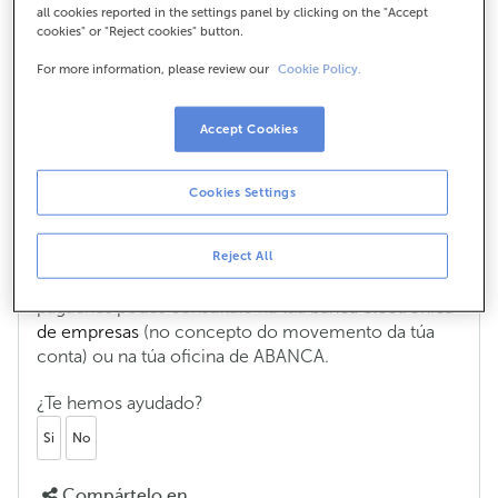
all cookies reported in the settings panel by clicking on the "Accept
cookies" or "Reject cookies" button.
For more information, please review our
Cookie Policy.
Que é o Número de Referencia
Completo ou NRC?
Accept Cookies
O NRC ou Número de Referencia Completo é un
código que xera a entidade bancaria no momento
no que realizas o pago dun tributo. Serve para
Cookies Settings
acreditar ese pago ante a Axencia Estatal da
Administración Tributaria (AEAT).
Reject All
Se necesitas saber o NRC dun tributo que xa
pagaches podes consultalo na túa
banca electrónica
de empresas
(no concepto do movemento da túa
conta) ou na túa oficina de ABANCA.
¿Te hemos ayudado?
Si
No
Compártelo en...