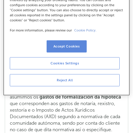
interests by analyzing your browsing habits. You can consult and
configure cookies according to your preferences by clicking on the
Que gastos teño que asumir nunha
"Cookie settings" button. You can also choose to directly accept or reject
hipoteca e cales asume ABANCA?
all cookies reported in the settings panel by clicking on the "Accept
cookies" or "Reject cookies" button.
Se es un cliente particular e queres mercar unha
For more information, please review our
Cookie Policy.
vivenda, en ABANCA ofrecémosche as
hipotecas
Mari Carmen
con diferentes formas de pago para
que escollas a que mellor se adapte á túa situación.
Accept Cookies
Aconsellámoste que realices
unha simulación
para
Cookies Settings
obter todos os datos e gastos asociados, tanto os
que asumes ti como os que ABANCA asume para os
seus clientes.
Reject All
Nas nosas hipotecas Mari Carmen, desde ABANCA
asumimos os
gastos de formalización da hipoteca
que corresponden aos gastos de notaría, rexistro,
xestoría e o Imposto de Actos Xurídicos
Documentados (AXD) segundo a normativa de cada
comunidade autónoma, sendo por conta do cliente
no caso de que dita normativa así o especifique.