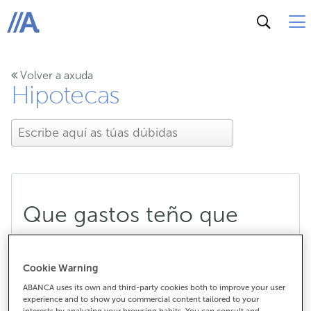
ABANCA
Volver a axuda
Hipotecas
Que gastos teño que
asumir nunha hipoteca e
Cookie Warning
cales asume ABANCA?
ABANCA uses its own and third-party cookies both to improve your user
experience and to show you commercial content tailored to your