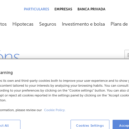
PARTICULARES
EMPRESAS
BANCA PRIVADA
tos
Hipotecas
Seguros
Investimento e bolsa
Plans de
submenú
Abrir submenú
Abrir submenú
Abrir submenú
Abrir sub
óns
arning
 its own and third-party cookies both to improve your user experience and to show
content tailored to your interests by analyzing your browsing habits. You can consul
rding to your preferences by clicking on the "Cookie settings" button. You can also 
ept or reject all cookies reported in the settings panel by clicking on the "Accept cooki
?
tton.
formation, please review our
Cookie Policy.
ct All
Cookies Settings
Accep