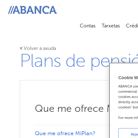
ABANCA
Contas
Tarxetas
Crédi
Abrir submenú
Abrir 
Volver a axuda
Plans de pensi
Cookie W
ABANCA uses
commercial 
cookies acco
directly acc
Que me ofrece MiPlan
cookies" bu
For more in
Que me ofrece MiPlan?
Reje