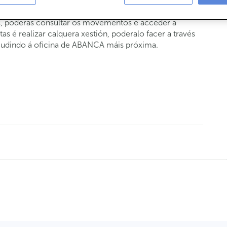
 teu plan de pensións ou EPSV no momento actual e a
s, poderás consultar os movementos e acceder á
as é realizar calquera xestión, poderalo facer a través
cudindo á oficina de ABANCA máis próxima.