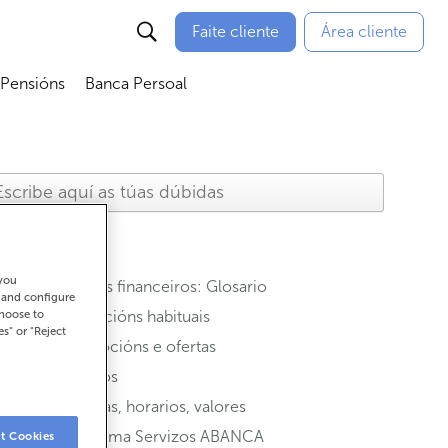
Faite cliente
Área cliente
 Pensións
Banca Persoal
menú
Abrir submenú
Abrir submenú
 you
Termos financeiros: Glosario
t and configure
choose to
Operacións habituais
es" or "Reject
Promocións e ofertas
Seguros
Oficinas, horarios, valores
Programa Servizos ABANCA
t Cookies