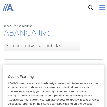
ABANCA
Volver a axuda
ABANCA live
Que obxectivos ten
Cookie Warning
ABANCA live Deporte?
ABANCA uses its own and third-party cookies both to improve your user
experience and to show you commercial content tailored to your
interests by analyzing your browsing habits. You can consult and
configure cookies according to your preferences by clicking on the
"Cookie settings" button. You can also choose to directly accept or reject
Que obxectivos ten ABANCA live
all cookies reported in the settings panel by clicking on the "Accept