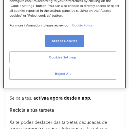
configure cookies according to your preferences by clicking on the
"Cookie settings" button. You can also choose to directly accept or reject
all cookies reported in the settings panel by clicking on the "Accept
cookies" or "Reject cookies" button.
Que teño que facer ata recibir e activar
a nova tarxeta renovada?
For more information, please review our
Cookie Policy.
As tarxetas caducan o último día do mes que se
Accept Cookies
indica nelas. Durante ese mes, enviarémosche unha
nova ao domicilio ou á túa oficina ABANCA, segundo
a túa preferencia. Confirmaremos previamente o
Cookies Settings
enderezo de envío contigo.
A túa tarxeta funcionará ata o último día do mes de
Reject All
caducidade mais lembra que, cando recibas a nova,
debes activala para seguir usándoa sen interrupcións.
Se xa a tes,
actívaa agora desde a app.
Recicla a túa tarxeta
Xa te podes desfacer das tarxetas caducadas de
forma cómoda e segura. Introduce a tarxeta en