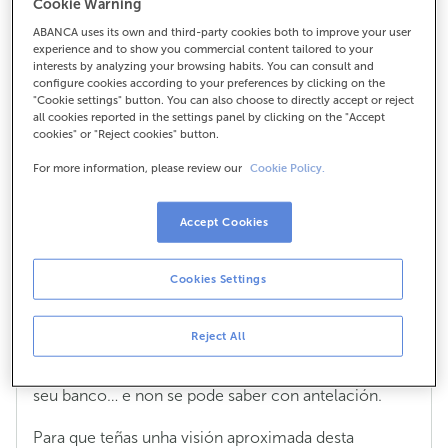
Cookie Warning
comisión?
ABANCA uses its own and third-party cookies both to improve your user
experience and to show you commercial content tailored to your
interests by analyzing your browsing habits. You can consult and
configure cookies according to your preferences by clicking on the
"Cookie settings" button. You can also choose to directly accept or reject
Que tipo de cambio se utiliza en
all cookies reported in the settings panel by clicking on the "Accept
cookies" or "Reject cookies" button.
operacións en moeda estranxeira?
Aplícase algunha comisión?
For more information, please review our
Cookie Policy.
Cando fas unha compra coa túa tarxeta ou sacas
diñeiro nun caixeiro nunha moeda distinta ao euro,
Accept Cookies
faise unha conversión do valor da moeda da
operación a euros.
Cookies Settings
A conversión será a que determine a marca da túa
tarxeta, Visa ou Mastercard, o día que se liquide a
operación entre a entidade do terminal e ABANCA.
Reject All
Ese día pode ser distinto do día en que ti fagas a
operación, isto dependerá do país, o comercio, o
seu banco… e non se pode saber con antelación.
Para que teñas unha visión aproximada desta