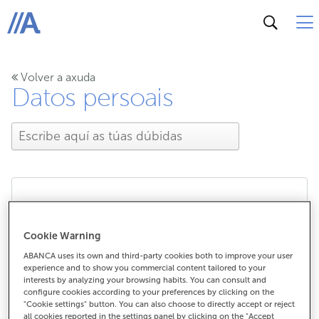
ABANCA
Volver a axuda
Datos persoais
Quen é o responsable do
Cookie Warning
tratamento dos meus
ABANCA uses its own and third-party cookies both to improve your user
experience and to show you commercial content tailored to your
datos persoais?
interests by analyzing your browsing habits. You can consult and
configure cookies according to your preferences by clicking on the
"Cookie settings" button. You can also choose to directly accept or reject
all cookies reported in the settings panel by clicking on the "Accept