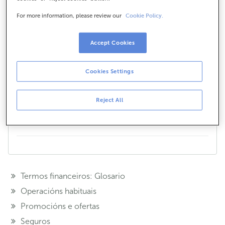
pensións?
For more information, please review our
Cookie Policy.
Canto antes empecemos a aforrar para a nosa
xubilación, maior aforro acumularemos para cando
Accept Cookies
chegue o momento. Así poderemos gozar dun
mellor nivel de vida e, no camiño, reduciremos a
cantidade que pagamos de IRPF.
Cookies Settings
¿Te hemos ayudado?
Si
No
Reject All
Compártelo en...
Termos financeiros: Glosario
Operacións habituais
Promocións e ofertas
Seguros