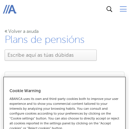
ABANCA
Volver a axuda
Plans de pensións
Quen pode necesitar un
Cookie Warning
plan de pensións?
ABANCA uses its own and third-party cookies both to improve your user
experience and to show you commercial content tailored to your
interests by analyzing your browsing habits. You can consult and
configure cookies according to your preferences by clicking on the
"Cookie settings" button. You can also choose to directly accept or reject
all cookies reported in the settings panel by clicking on the "Accept
Quen pode necesitar un plan de
cookies" or "Reject cookies" button.