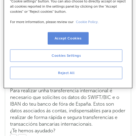
"Cookie settings" button. You can also choose to directly accept or reject
transferencia
all cookies reported in the settings panel by clicking on the "Accept
cookies" or "Reject cookies" button.
internacional, ¿que datos
For more information, please review our
Cookie Policy.
necesito?
Accept Cookies
Cookies Settings
Quero enviar diñeiro á miña conta de
fóra de España a través dunha
transferencia internacional, ¿que datos
Reject All
necesito?
Para realizar unha transferencia internacional é
necesario que solicites os datos do SWIFT/BIC e o
IBAN do teu banco de fóra de España. Estos son
datos asociados ás contas, indispensables para poder
realizar de forma rápida e segura transferencias e
transaccións bancarias internacionais.
¿Te hemos ayudado?