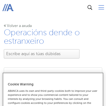
ABANCA
Volver a axuda
Operacións dende o
estranxeiro
Quero enviar diñeiro á
Cookie Warning
miña conta de fóra de
ABANCA uses its own and third-party cookies both to improve your user
experience and to show you commercial content tailored to your
interests by analyzing your browsing habits. You can consult and
España a través dunha
configure cookies according to your preferences by clicking on the