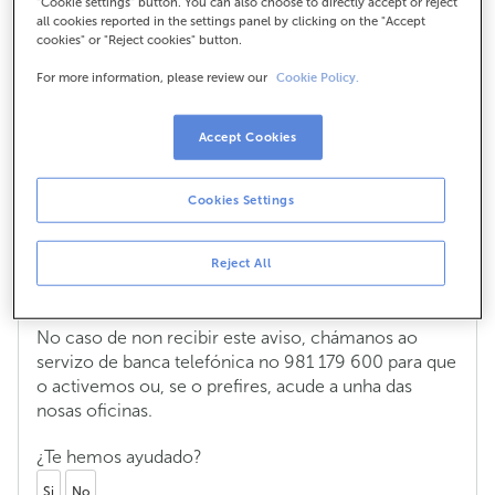
"Cookie settings" button. You can also choose to directly accept or reject
all cookies reported in the settings panel by clicking on the "Accept
avisarvos?
cookies" or "Reject cookies" button.
For more information, please review our
Cookie Policy.
Renovei o meu DNI porque caducou ou
Accept Cookies
porque tiven que pedir un novo, ¿teño
que avisarvos?
Cookies Settings
Si, xa que por lei é necesario que teñamos os teus
documentos actualizados. Se tes a app ou utilizas a
Reject All
banca electrónica, recibirás un aviso para subir unha
foto do teu novo DNI.
No caso de non recibir este aviso, chámanos ao
servizo de banca telefónica no 981 179 600 para que
o activemos ou, se o prefires, acude a unha das
nosas oficinas.
¿Te hemos ayudado?
Si
No