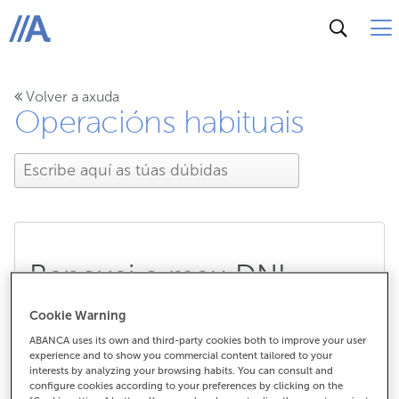
ABANCA
Volver a axuda
Operacións habituais
Renovei o meu DNI
porque caducou ou
Cookie Warning
ABANCA uses its own and third-party cookies both to improve your user
porque tiven que pedir un
experience and to show you commercial content tailored to your
interests by analyzing your browsing habits. You can consult and
novo, ¿teño que
configure cookies according to your preferences by clicking on the