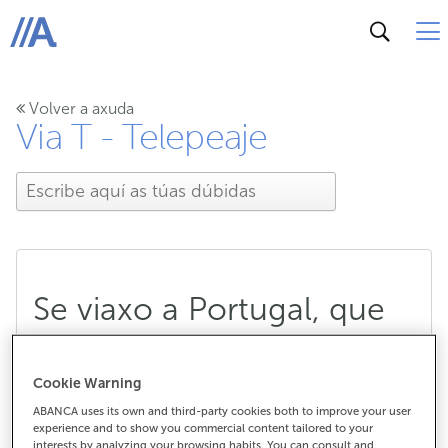
ABANCA
Volver a axuda
Via T - Telepeaje
Se viaxo a Portugal, que
teño que facer para
Cookie Warning
utilizar o meu Via-T?
ABANCA uses its own and third-party cookies both to improve your user
experience and to show you commercial content tailored to your
interests by analyzing your browsing habits. You can consult and