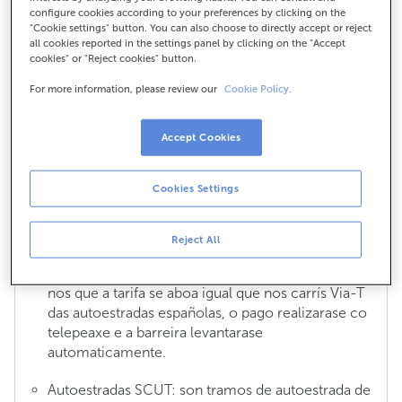
configure cookies according to your preferences by clicking on the
Se viaxo a Portugal, que teño que facer
"Cookie settings" button. You can also choose to directly accept or reject
all cookies reported in the settings panel by clicking on the "Accept
para utilizar o meu Via-T?
cookies" or "Reject cookies" button.
O Via-T de Bip&Drive pódese utilizar en calquera
For more information, please review our
Cookie Policy.
autoestrada e autovía de peaxe en Portugal. Só tes
que asegurarte de que o teu Via-T está vinculado á
matrícula do teu vehículo, para evitar problemas
Accept Cookies
cunha mala lectura do dispositivo e, en
consecuencia, as posibles multas.
Cookies Settings
En Portugal hai dous tipos de vías:
Reject All
Autoestradas Vía Verde: son os peaxes sinalizados
cunha "V" branca sobre fondo verde. Son tramos
nos que a tarifa se aboa igual que nos carrís Via-T
das autoestradas españolas, o pago realizarase co
telepeaxe e a barreira levantarase
automaticamente.
Autoestradas SCUT: son tramos de autoestrada de