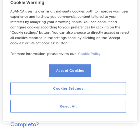
Que especialidades, probas e
Cookie Warning
tratamentos inclúe a modalidade de
ABANCA uses its own and third-party cookies both to improve your user
Seguro Saúde Esencial?
experience and to show you commercial content tailored to your
interests by analyzing your browsing habits. You can consult and
configure cookies according to your preferences by clicking on the
"Cookie settings" button. You can also choose to directly accept or reject
all cookies reported in the settings panel by clicking on the "Accept
Que vantaxes ofrece o servizo gratuíto
cookies" or "Reject cookies" button.
Club Saúde do seguro de saúde
ABANCA?
For more information, please review our
Cookie Policy.
Accept Cookies
Que cobre a asistencia dental básica do
seguro de saúde ABANCA?
Cookies Settings
Que especialidades, cadro médico,
Reject All
probas e tratamentos inclúe a
modalidade de Seguro Saúde
Completo?