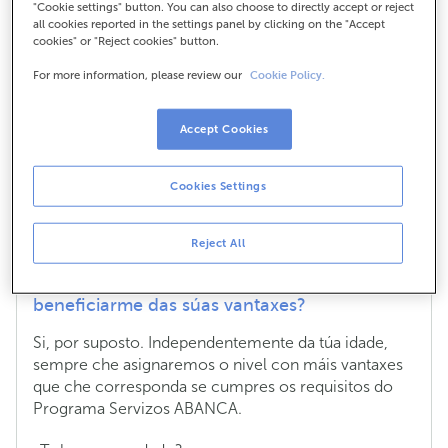
"Cookie settings" button. You can also choose to directly accept or reject
Premium do Programa
all cookies reported in the settings panel by clicking on the "Accept
cookies" or "Reject cookies" button.
Servizos ABANCA, podo
For more information, please review our
Cookie Policy.
beneficiarme das súas
Accept Cookies
vantaxes?
Cookies Settings
Teño menos de 29 anos, pero cumpro
Reject All
os requisitos do nivel Premium do
Programa Servizos ABANCA, podo
beneficiarme das súas vantaxes?
Si, por suposto. Independentemente da túa idade,
sempre che asignaremos o nivel con máis vantaxes
que che corresponda se cumpres os requisitos do
Programa Servizos ABANCA.