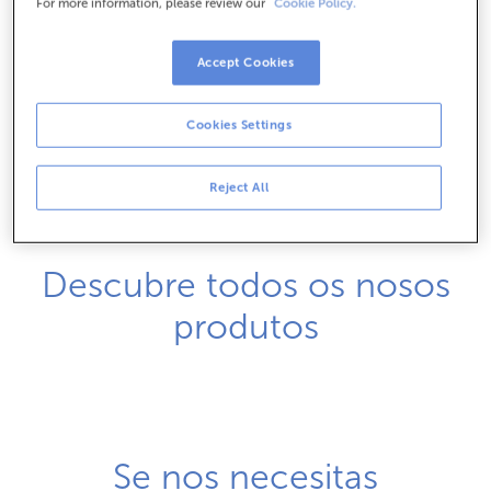
For more information, please review our
Cookie Policy.
Dámosche a benvida cun agasallo de 30 € no teu
1
seguro de Vida, Fogar, Coche e Saúde.
Accept Cookies
Cookies Settings
1/3
Reject All
Descubre todos os nosos
produtos
Se nos necesitas