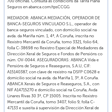
700 oficinas. Consulta as condicións da Tarifa Plana
Seguros en
abanca.com/tpsCCGG
MEDIADOR: ABANCA MEDIACIÓN, OPERADOR DE
BANCA-SEGUROS VINCULADO S.L., operador de
banca-seguros vinculado, con domicilio social na
avda. da Mariña núm. 1, 4ª, A Coruña, inscrita no
Rexistro Mercantil da Coruña, tomo 3321, folio 64,
folla C-38698 no Rexistro Especial de Mediadores da
Dirección Xeral de Seguros e Fondos de Pensións co
núm. OV-0044. ASEGURADORAS: ABANCA Vida e
Pensións de Seguros e Reaseguros, S.A.U, CIF:
A15140387, con clave de rexistro na DSFP C0628 e
domicilio social na avda. da Mariña 1, 3ª, A Coruña.
ABANCA Xerais de Seguros e Reaseguros, S.A., con
NIF A14715270 e domicilio social na Coruña, Avda
Linares Rivas 30 3ª, CP 15005. Inscrita no Rexistro
Mercantil da Coruña, tomo 3407, folio 9, folla C-
47133 e suxeita á supervisión da Dirección Xeral de