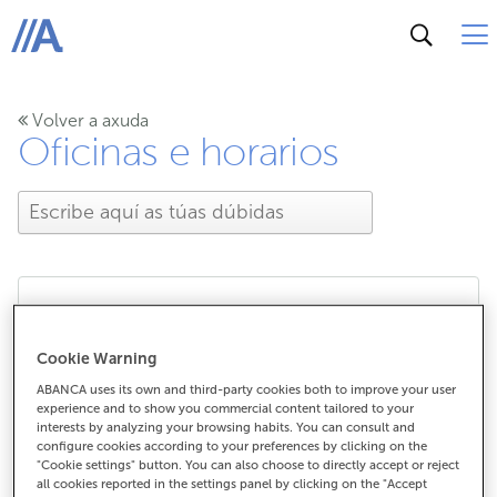
ABANCA
Volver a axuda
Oficinas e horarios
¿ABANCA ten oficinas no
Cookie Warning
estranxeiro?
ABANCA uses its own and third-party cookies both to improve your user
experience and to show you commercial content tailored to your
interests by analyzing your browsing habits. You can consult and
configure cookies according to your preferences by clicking on the
"Cookie settings" button. You can also choose to directly accept or reject
¿ABANCA ten oficinas no estranxeiro?
all cookies reported in the settings panel by clicking on the "Accept