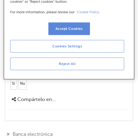
cookies" or "Reject cookies" button.
ABANCA dispón de oficinas de representación en
For more information, please review our
Cookie Policy.
Londres, Frankfurt, París, Zúric, Xenebra, Caracas,
Río de Xaneiro, Panamá e Cidade de México.
Ademais, dispoñemos de oficinas operativas en
Accept Cookies
Portugal (41 oficinas), Miami, Xenebra e México
(Financeira SOFOM). Descubre
aquí
o preto que nos
Cookies Settings
atopamos!
Reject All
¿Te hemos ayudado?
Si
No
Compártelo en...
Banca electrónica