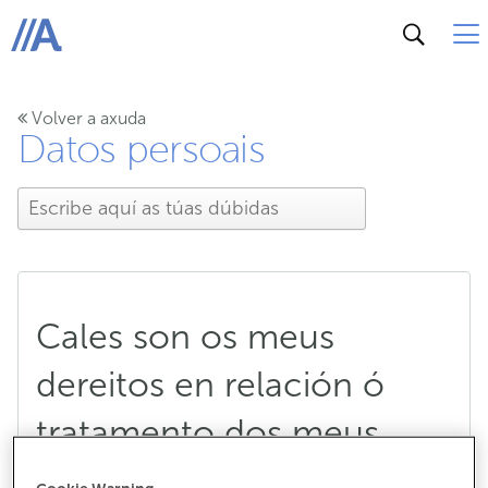
ABANCA
Volver a axuda
Datos persoais
Cales son os meus
dereitos en relación ó
tratamento dos meus
datos persoais?