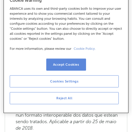
Cookie Warning
ABANCA uses its own and third-party cookies both to improve your user
experience and to show you commercial content tailored to your
interests by analyzing your browsing habits. You can consult and
Cales son os meus dereitos en relación
configure cookies according to your preferences by clicking on the
ó tratamento dos meus datos persoais?
"Cookie settings" button. You can also choose to directly accept or reject
all cookies reported in the settings panel by clicking on the "Accept
Son os que establece a normativa de protección de
cookies" or "Reject cookies" button.
datos:
For more information, please review our
Cookie Policy.
Dereito de acceso: coñecer que tipo de datos
estamos tratando e as características do
Accept Cookies
tratamento que estamos levando a cabo.
Cookies Settings
Dereito de rectificación: poder solicitar a
modificación dos teus datos por seren inexactos
ou non veraces.
Reject All
Dereito de portabilidade: poder obter unha copia
nun formato interoperable dos datos que estean
sendo tratados.
Aplicable a partir do 25 de maio
de 2018.