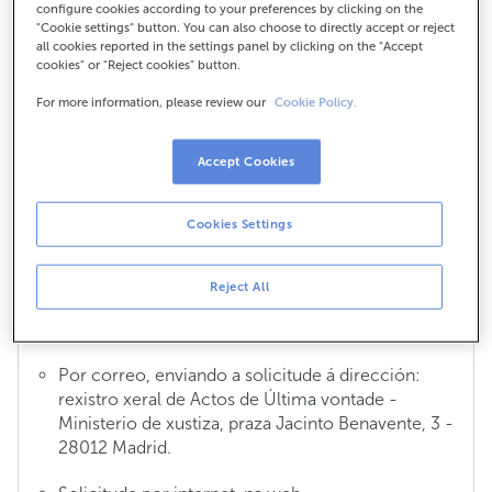
configure cookies according to your preferences by clicking on the
Certificado de últimas vontades
"Cookie settings" button. You can also choose to directly accept or reject
all cookies reported in the settings panel by clicking on the "Accept
Documento que acredita se unha persoa outorgou
cookies" or "Reject cookies" button.
testamento, en que data e ante que notario. A
For more information, please review our
Cookie Policy.
solicitude deste certificado non poderá realizarse ata
que transcorran
15 días hábiles desde o
falecemento
. Solicitarase por escrito e deberá
Accept Cookies
acompañarse do Certificado de Defunción, en
formato orixinal ou copia compulsada. O certificado
Cookies Settings
de últimas vontades pódese solicitar dos seguintes
modos:
Reject All
Presencialmente, nas Xerencias Territoriais do
Ministerio de Xustiza.
Por correo, enviando a solicitude á dirección:
rexistro xeral de Actos de Última vontade -
Ministerio de xustiza, praza Jacinto Benavente, 3 -
28012 Madrid.