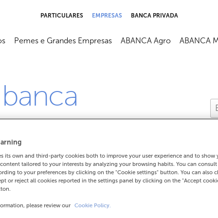
PARTICULARES
EMPRESAS
BANCA PRIVADA
os
Pemes e Grandes Empresas
ABANCA Agro
ABANCA M
 banca
arning
 its own and third-party cookies both to improve your user experience and to show
content tailored to your interests by analyzing your browsing habits. You can consul
rding to your preferences by clicking on the "Cookie settings" button. You can also 
ept or reject all cookies reported in the settings panel by clicking on the "Accept cooki
tton.
nvío de diñeiro a outro
formation, please review our
Cookie Policy.