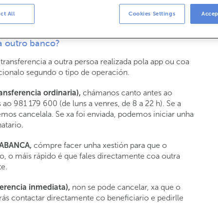
ct All
Cookies Settings
Accep
a outro banco?
transferencia a outra persoa realizada pola app ou coa
ucionalo segundo o tipo de operación.
ansferencia ordinaria),
chámanos canto antes ao
 ao 981 179 600 (de luns a venres, de 8 a 22 h). Se a
emos cancelala. Se xa foi enviada, podemos iniciar unha
atario.
e ABANCA,
cómpre facer unha xestión para que o
o, o máis rápido é que fales directamente coa outra
e.
ferencia inmediata),
non se pode cancelar, xa que o
rás contactar directamente co beneficiario e pedirlle