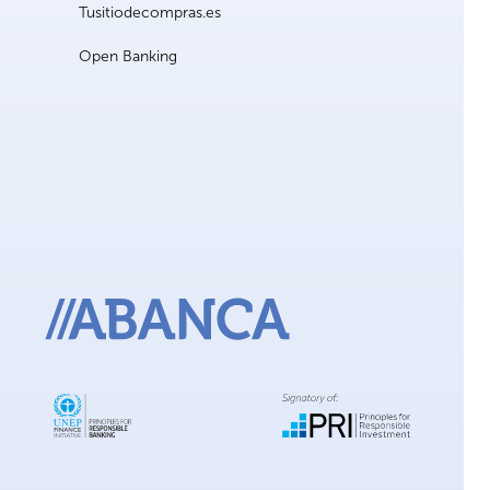
Tusitiodecompras.es
Open Banking