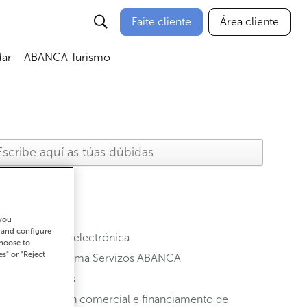
Faite cliente
Área cliente
ar
ABANCA Turismo
 you
t and configure
Banca electrónica
choose to
es" or "Reject
Programa Servizos ABANCA
Contas
Xestión comercial e financiamento de