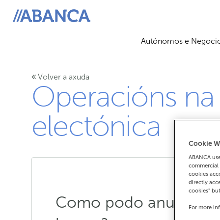
ABANCA
Autónomos e Negoci
Volver a axuda
Operacións na
electónica
Cookie W
ABANCA uses
commercial 
cookies acco
directly acc
cookies" bu
Como podo anular un e
For more in