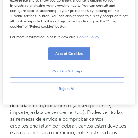
experience and to show you commercial content tailored to your
interests by analyzing your browsing habits. You can consult and
configure cookies according to your preferences by clicking on the
"Cookie settings" button. You can also choose to directly accept or reject
Como podo consultar o estado da miña
all cookies reported in the settings panel by clicking on the "Accept
liña de desconto?
cookies" or "Reject cookies" button.
For more information, please review our
Cookie Policy.
Dentro da
banca electrónica
podes ver a situación
dos créditos ou efectos que tes en desconto ou en
xestión de cobro, no menú Financiamento - Liñas de
Accept Cookies
desconto e Xestión de cobro.
Cookies Settings
A consulta pódese realizar por efecto ou crédito ou
por remesao, inclúe datos de situación de cada
envío e estatísticas: enviadas, en trámite,
Reject All
xestionadas, devoltas, porcentaxe de facturas
impagadas, etc. Tamén permite visualizar o detalle
de cada efecto/documento (a quen pertence, o
importe, a data de vencemento…). Podes ver todas
as remesas de envíos e comprobar cantos
créditos che faltan por cobrar, cantos están devoltos
e as datas de cada operación, entre outros datos.