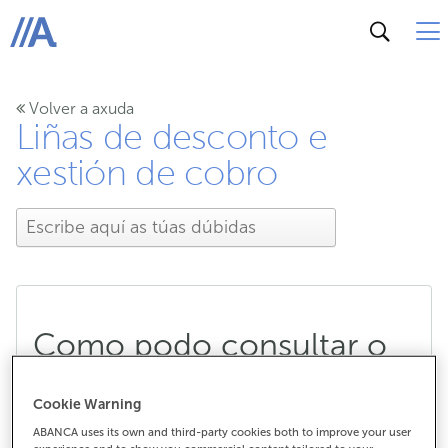
ABANCA
Volver a axuda
Liñas de desconto e
xestión de cobro
Como podo consultar o
estado da miña liña de
Cookie Warning
desconto?
ABANCA uses its own and third-party cookies both to improve your user