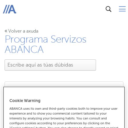
ABANCA
Volver a axuda
Programa Servizos
ABANCA
Desde cando empezan a
Cookie Warning
computar as compras
ABANCA uses its own and third-party cookies both to improve your user
experience and to show you commercial content tailored to your
interests by analyzing your browsing habits. You can consult and
para cumprir cos
configure cookies according to your preferences by clicking on the
"Cookie settings" button. You can also choose to directly accept or reject