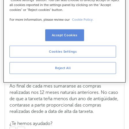
all cookies reported in the settings panel by clicking on the "Accept
requisitos do nivel
cookies" or "Reject cookies" button.
Premium do Programa
For more information, please review our
Cookie Policy.
Servizos ABANCA?
Accept Cookies
Cookies Settings
Desde cando empezan a computar as
compras para cumprir cos requisitos do
Reject All
nivel Premium do Programa Servizos
ABANCA?
Ao final de cada mes sumaranse as compras
realizadas nos 12 meses naturais anteriores. No caso
de que a tarxeta teña menos dun ano de antigüidade,
contarase a parte proporcional das compras
realizadas desde a data de alta da tarxeta.
¿Te hemos ayudado?