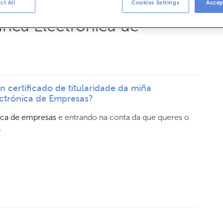
idade da miña conta de
ct All
Cookies Settings
Accep
nca Electrónica de
n certificado de titularidade da miña
ctrónica de Empresas?
ica de empresas
e entrando na conta da que queres o
’.