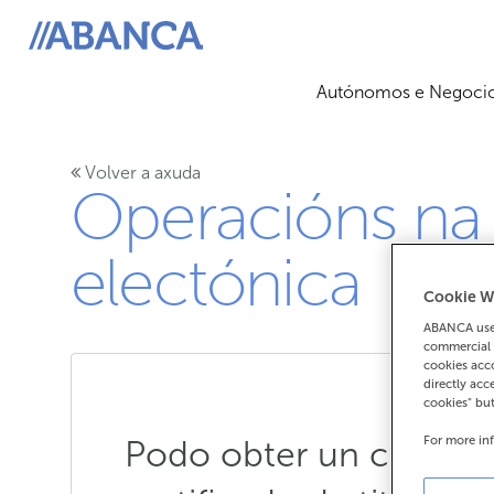
ABANCA
Autónomos e Negoci
Volver a axuda
Operacións na
electónica
Cookie W
ABANCA uses
commercial 
cookies acco
directly acc
cookies" bu
For more in
Podo obter un certific