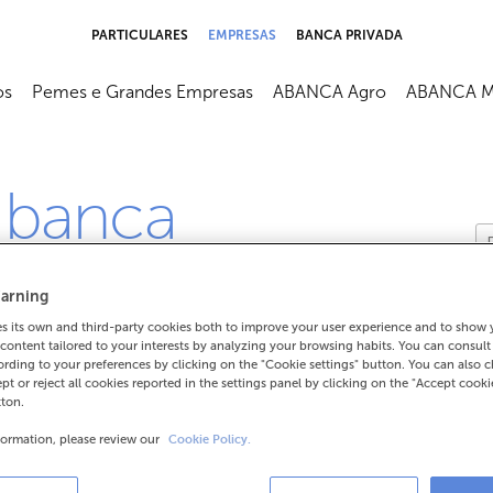
PARTICULARES
EMPRESAS
BANCA PRIVADA
os
Pemes e Grandes Empresas
ABANCA Agro
ABANCA M
 banca
arning
 its own and third-party cookies both to improve your user experience and to show
content tailored to your interests by analyzing your browsing habits. You can consul
rding to your preferences by clicking on the "Cookie settings" button. You can also 
ept or reject all cookies reported in the settings panel by clicking on the "Accept cooki
tton.
formation, please review our
Cookie Policy.
ado de saldo ou un