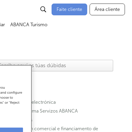
Faite cliente
Área cliente
ar
ABANCA Turismo
 you
t and configure
choose to
Banca electrónica
es" or "Reject
Programa Servizos ABANCA
Contas
Xestión comercial e financiamento de