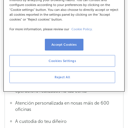
configure cookies according to your preferences by clicking on the
"Cookie settings" button. You can also choose to directly accept or reject
all cookies reported in the settings panel by clicking on the "Accept
Que é a comisión de administración e
cookies" or "Reject cookies" button.
mantemento?
For more information, please review our
Cookie Policy.
Ter unha conta bancaria en calquera banco leva
asociado o pago polos servizos que che ofrecemos.
Accept Cookies
Entre estes servizos están:
Atención multicanle gratuíta 365 días ao ano, 7
Cookies Settings
días á semana e as 24 horas do día: caixeiros,
atención telefónica, banca electrónica e móbil
Reject All
Información detallada dos movementos e
operacións realizados na túa conta
Atención personalizada en nosas máis de 600
oficinas
A custodia do teu diñeiro