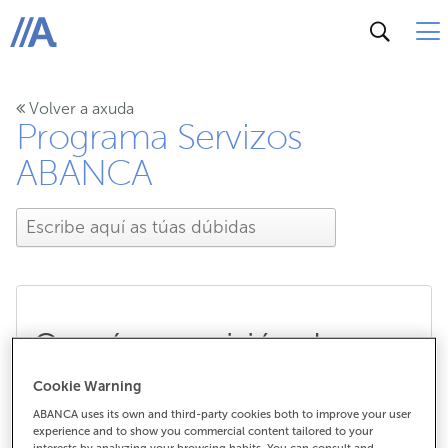
ABANCA
Volver a axuda
Programa Servizos
ABANCA
Que é a comisión de
administración e
Cookie Warning
ABANCA uses its own and third-party cookies both to improve your user
mantemento?
experience and to show you commercial content tailored to your
interests by analyzing your browsing habits. You can consult and