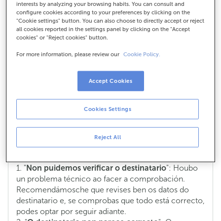
interests by analyzing your browsing habits. You can consult and
Servizo de Verificación de Beneficiario
configure cookies according to your preferences by clicking on the
(Servizo VoP)
"Cookie settings" button. You can also choose to directly accept or reject
all cookies reported in the settings panel by clicking on the "Accept
cookies" or "Reject cookies" button.
Engadimos unha
capa extra de seguridade ás túas
transferencias
e poñemos en marcha un novo
For more information, please review our
Cookie Policy.
servizo que revisa os datos do destinatario (funciona
en contorno SEPA). Este servizo compara o nome
Accept Cookies
que escribes ao ordenar a transferencia co nome
que está rexistrado no banco da persoa á que lle vas
enviar diñeiro.
Cookies Settings
Se o nome coincide, a operación segue o seu curso.
En caso contrario, avisarémoste cunha das seguintes
Reject All
opcións para que poidas revisar a información:
1. "
Non puidemos verificar o destinatario
": Houbo
un problema técnico ao facer a comprobación.
Recomendámosche que revises ben os datos do
destinatario e, se comprobas que todo está correcto,
podes optar por seguir adiante.